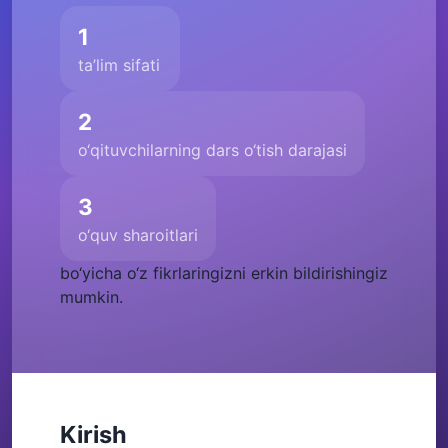
1
ta’lim sifati
2
o‘qituvchilarning dars o‘tish darajasi
3
o‘quv sharoitlari
bo‘yicha o‘z fikrlaringizni erkin bildirishingiz
mumkin.
Kirish